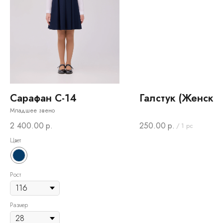
Сарафан С-14
Галстук (Женский
Младшее звено
2 400.00
р.
250.00
р.
/
1 pc
Цвет
Рост
Размер